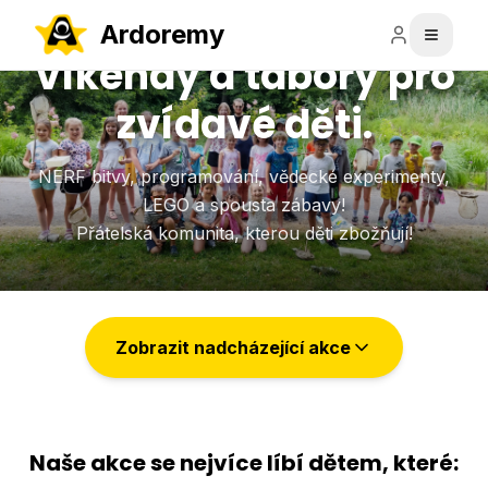
Ardoremy
Víkendy a tábory pro
zvídavé děti.
NERF bitvy, programování, vědecké experimenty,
LEGO a spousta zábavy!
Přátelská komunita, kterou děti zbožňují!
Zobrazit nadcházející akce
Naše akce se nejvíce líbí dětem, které: