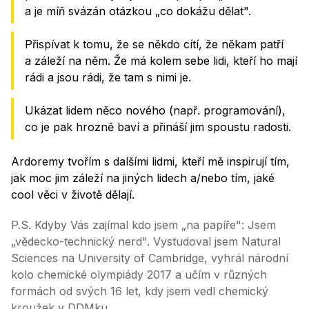
a je míň svázán otázkou „co dokážu dělat".
Přispívat k tomu, že se někdo cítí, že někam patří
a záleží na něm. Že má kolem sebe lidi, kteří ho mají
rádi a jsou rádi, že tam s nimi je.
Ukázat lidem něco nového (např. programování),
co je pak hrozně baví a přináší jim spoustu radosti.
Ardoremy tvořím s dalšími lidmi, kteří mě inspirují tím,
jak moc jim záleží na jiných lidech a/nebo tím, jaké
cool věci v životě dělají.
P.S. Kdyby Vás zajímal kdo jsem „na papíře": Jsem
„vědecko-technický nerd". Vystudoval jsem Natural
Sciences na University of Cambridge, vyhrál národní
kolo chemické olympiády 2017 a učím v různých
formách od svých 16 let, kdy jsem vedl chemický
kroužek v DDMku.