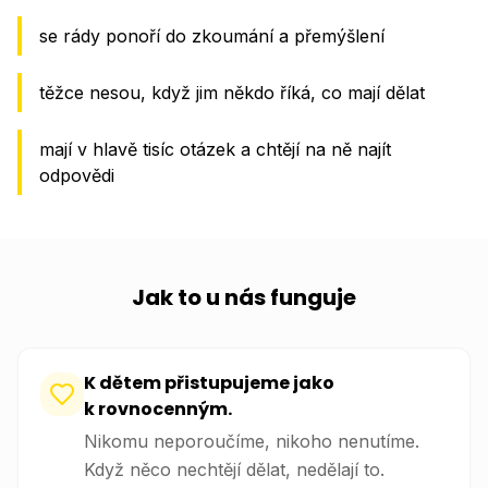
se rády ponoří do zkoumání a přemýšlení
těžce nesou, když jim někdo říká, co mají dělat
mají v hlavě tisíc otázek a chtějí na ně najít
odpovědi
Jak to u nás funguje
K dětem přistupujeme jako
k rovnocenným.
Nikomu neporoučíme, nikoho nenutíme.
Když něco nechtějí dělat, nedělají to.