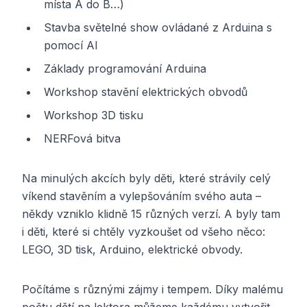
místa A do B…)
Stavba světelné show ovládané z Arduina s
pomocí AI
Základy programování Arduina
Workshop stavění elektrických obvodů
Workshop 3D tisku
NERFová bitva
Na minulých akcích byly děti, které strávily celý
víkend stavěním a vylepšováním svého auta –
někdy vzniklo klidně 15 různých verzí. A byly tam
i děti, které si chtěly vyzkoušet od všeho něco:
LEGO, 3D tisk, Arduino, elektrické obvody.
Počítáme s různými zájmy i tempem. Díky malému
počtu dětí na lektora můžeme každému vytvořit