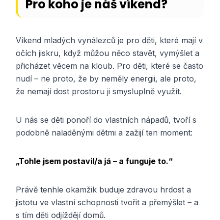
Pro koho je náš víkend?
Víkend mladých vynálezců je pro děti, které mají v
očích jiskru, když můžou něco stavět, vymýšlet a
přicházet věcem na kloub. Pro děti, které se často
nudí – ne proto, že by neměly energii, ale proto,
že nemají dost prostoru ji smysluplně využít.
U nás se děti ponoří do vlastních nápadů, tvoří s
podobně naladěnými dětmi a zažijí ten moment:
„Tohle jsem postavil/a já – a funguje to.“
Právě tenhle okamžik buduje zdravou hrdost a
jistotu ve vlastní schopnosti tvořit a přemýšlet – a
s tím děti odjíždějí domů.