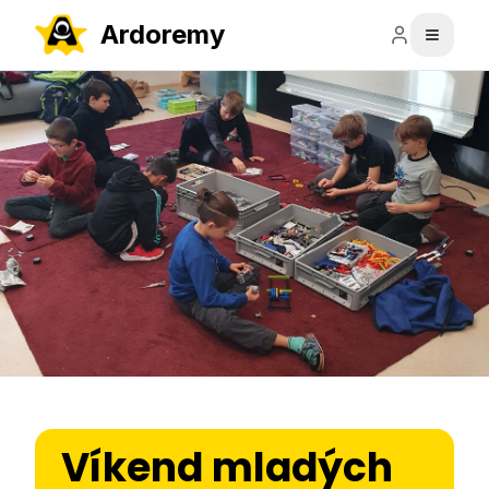
Ardoremy
Víkend mladých