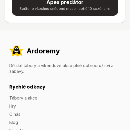
Apex predátor
Sečteno všechno snědené maso napříč 10 sezónami.
Ardoremy
Dětské tábory a víkendové akce plné dobrodružství a
zábavy.
Rychlé odkazy
Tábory a akce
Hry
O nás
Blog